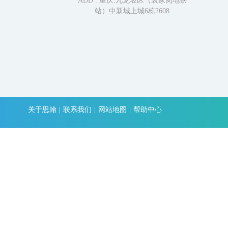
ADD : 重庆.九龙坡区（袁家岗地铁
站）中新城上城6栋2608
关于思翰
|
联系我们
|
网站地图
|
帮助中心