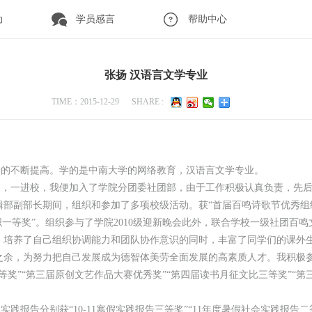
动
学员感言
帮助中心
张扬 汉语言文学专业
TIME：2015-12-29 SHARE :
的不断提高。学的是中南大学的网络教育，汉语言文学专业。
一进校，我便加入了学院分团委社团部，由于工作积极认真负责，先后
部副部长期间，组织和参加了多项校级活动。获“首届百鸣诗歌节优秀组
织一等奖”。组织参与了学院2010级迎新晚会此外，联合学校一级社团百
，培养了自己组织协调能力和团队协作意识的同时，丰富了同学们的课外生
之余，为努力把自己发展成为德智体美劳全面发展的高素质人才。我积极
奖”“第三届原创文艺作品大赛优秀奖”“第四届读书月征文比三等奖”“第
分别获“10-11寒假实践报告三等奖”“11年度暑假社会实践报告二等奖” 