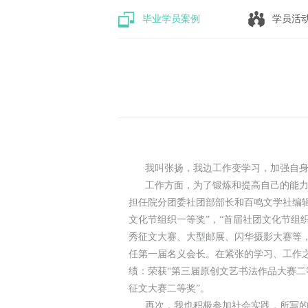
毕业学员案例
学员活
我叫张扬，我边工作变学习，加强自身
工作方面，为了锻炼和提高自己的能力，
担任院分团委社团部部长和百鸣文学社编辑
文化节组织一等奖”，“首届社团文化节组
秀征文大赛、大型邮展、闪华摄影大赛等
任第一届名义会长。在紧张的学习、工作
绩：荣获“第三届原创文艺书法作品大赛二等
征文大赛二等奖”。
再次，我也积极参加社会实践，所写的实践报告